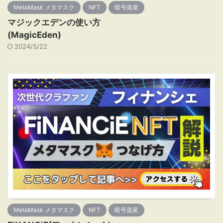
MetaMask メタマスク
NFT
暗号資産
マジックエデンの使い方
(MagicEden)
2024/5/22
MetaMask メタマスク
NFT
暗号資産