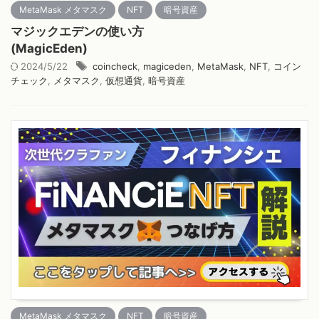
MetaMask メタマスク
NFT
暗号資産
マジックエデンの使い方
(MagicEden)
2024/5/22
coincheck
,
magiceden
,
MetaMask
,
NFT
,
コイン
チェック
,
メタマスク
,
仮想通貨
,
暗号資産
MetaMask メタマスク
NFT
暗号資産