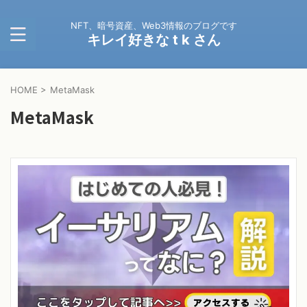
NFT、暗号資産、Web3情報のブログです
キレイ好きな t k さん
HOME
>
MetaMask
MetaMask