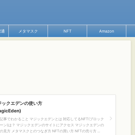
想通
メタマスク
NFT
Amazon
ジックエデンの使い方
agicEden)
記事でわかること マジックエデンとは 対応してるNFT(ブロック
ーン)は？ マジックエデンのサイトにアクセス マジックエデンの
の見方 メタマスクとのつなぎ方 NFTの買い方 NFTの売り方 ...