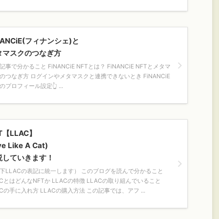
NANCiE(フィナンシェ)と
タマスクのつなぎ方
記事で分かること FiNANCiE NFTとは？ FiNANCiE NFTとメタマ
のつなぎ方 ログインやメタマスクと連携できないとき FiNANCiE
Tのプロフィール設定👆 ...
T【LLAC】
ve Like A Cat)
説していきます！
下LLACの表記に統一します） このブログを読んで分かること
ACとはどんなNFTか LLACの特徴 LLACの取り組んでいること
ACの手に入れ方 LLACの購入方法 この記事では、アフ ...