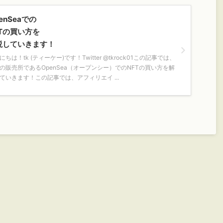
enSeaでの
FTの買い方を
説していきます！
にちは！tk (ティーケー)です！Twitter @tkrock01この記事では、
Tの販売所であるOpenSea（オープンシー）でのNFTの買い方を解
ていきます！この記事では、アフィリエイ ...