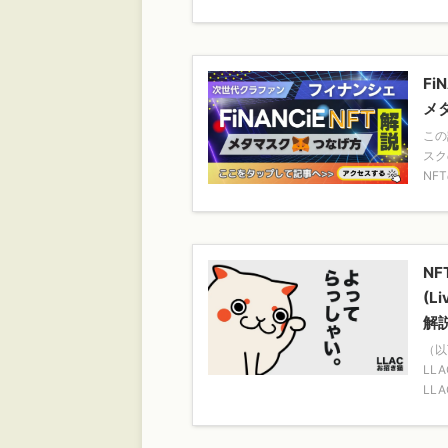
Fi
メ
この
スク
NF
NF
(Li
解
（以
LL
LL