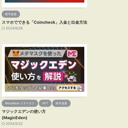
暗号資産
スマホでできる「Coincheck」入金と出金方法
2024/6/28
MetaMask メタマスク
NFT
暗号資産
マジックエデンの使い方
(MagicEden)
2024/5/22