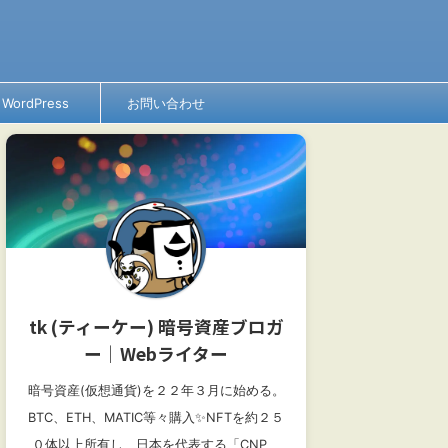
WordPress
お問い合わせ
tk (ティーケー) 暗号資産ブロガ
ー│Webライター
暗号資産(仮想通貨)を２２年３月に始める。
BTC、ETH、MATIC等々購入✨NFTを約２５
０体以上所有し、日本を代表する「CNP、