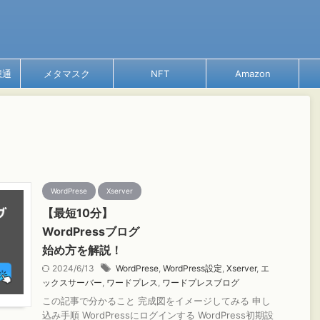
想通
メタマスク
NFT
Amazon
WordPrese
Xserver
【最短10分】
WordPressブログ
始め方を解説！
2024/6/13
WordPrese
,
WordPress設定
,
Xserver
,
エ
ックスサーバー
,
ワードプレス
,
ワードプレスブログ
この記事で分かること 完成図をイメージしてみる 申し
込み手順 WordPressにログインする WordPress初期設