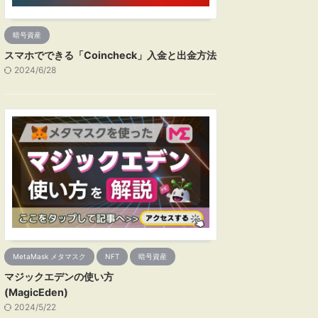
暗号資産
スマホでできる「Coincheck」入金と出金方法
2024/6/28
MetaMask メタマスク
NFT
暗号資産
マジックエデンの使い方
(MagicEden)
2024/5/22