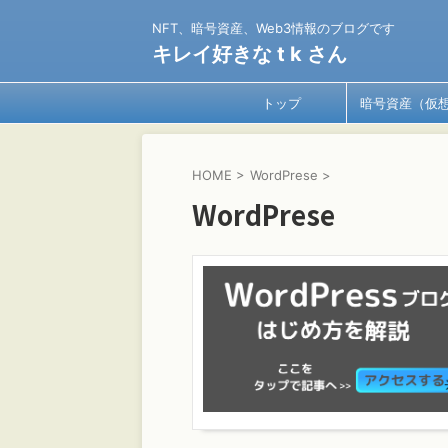
NFT、暗号資産、Web3情報のブログです
キレイ好きな t k さん
トップ
暗号資産（仮
貨）
HOME
>
WordPrese
>
WordPrese