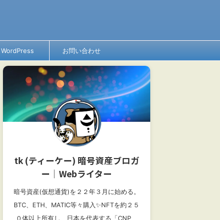
WordPress
お問い合わせ
tk (ティーケー) 暗号資産ブロガ
ー│Webライター
暗号資産(仮想通貨)を２２年３月に始める。
BTC、ETH、MATIC等々購入✨NFTを約２５
０体以上所有し、日本を代表する「CNP、