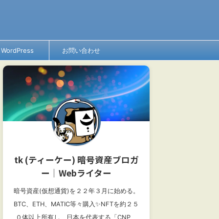
WordPress
お問い合わせ
tk (ティーケー) 暗号資産ブロガ
ー│Webライター
暗号資産(仮想通貨)を２２年３月に始める。
BTC、ETH、MATIC等々購入✨NFTを約２５
０体以上所有し、日本を代表する「CNP、