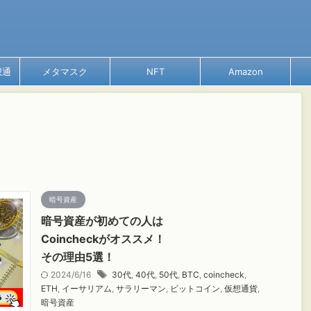
想通
メタマスク
NFT
Amazon
暗号資産
暗号資産が初めての人は
Coincheckがオススメ！
その理由5選！
2024/6/16
30代
,
40代
,
50代
,
BTC
,
coincheck
,
ETH
,
イーサリアム
,
サラリーマン
,
ビットコイン
,
仮想通貨
,
暗号資産