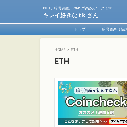
NFT、暗号資産、Web3情報のブログです
キレイ好きな t k さん
トップ
暗号資産（仮
貨）
HOME
>
ETH
ETH