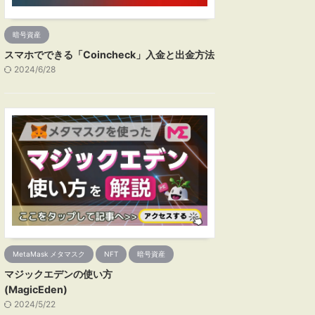
暗号資産
スマホでできる「Coincheck」入金と出金方法
2024/6/28
MetaMask メタマスク
NFT
暗号資産
マジックエデンの使い方
(MagicEden)
2024/5/22