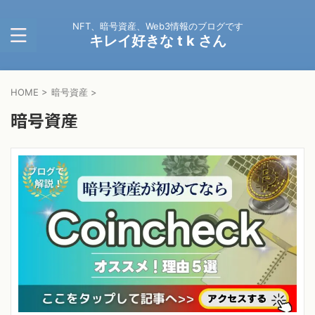
NFT、暗号資産、Web3情報のブログです
キレイ好きな t k さん
HOME
>
暗号資産
>
暗号資産