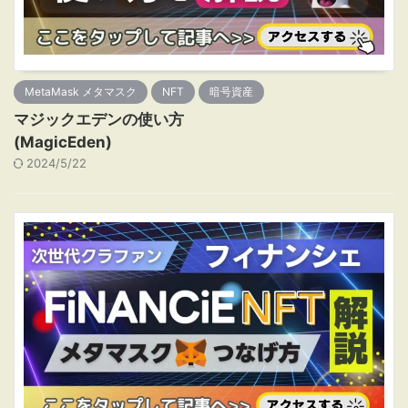
MetaMask メタマスク
NFT
暗号資産
マジックエデンの使い方
(MagicEden)
2024/5/22