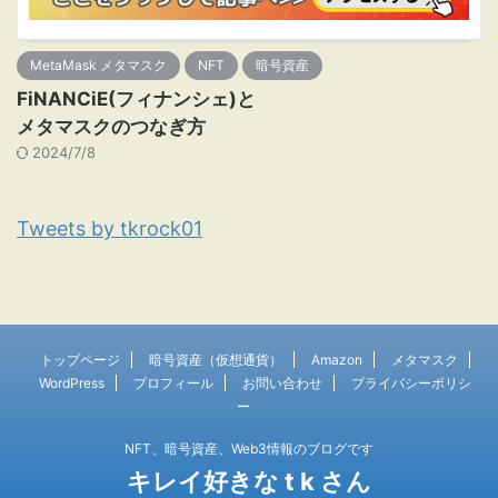
MetaMask メタマスク
NFT
暗号資産
FiNANCiE(フィナンシェ)と
メタマスクのつなぎ方
2024/7/8
Tweets by tkrock01
トップページ
暗号資産（仮想通貨）
Amazon
メタマスク
WordPress
プロフィール
お問い合わせ
プライバシーポリシ
ー
NFT、暗号資産、Web3情報のブログです
キレイ好きな t k さん