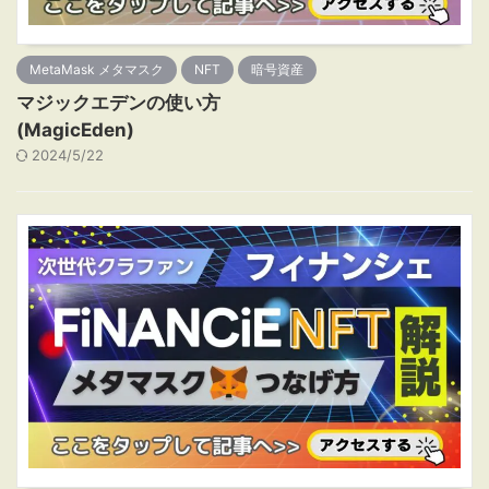
MetaMask メタマスク
NFT
暗号資産
マジックエデンの使い方
(MagicEden)
2024/5/22