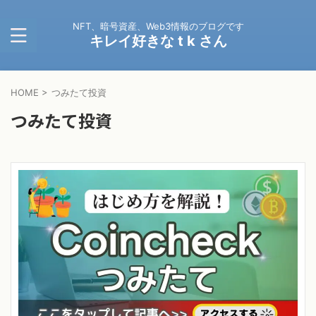
NFT、暗号資産、Web3情報のブログです
キレイ好きな t k さん
HOME
>
つみたて投資
つみたて投資