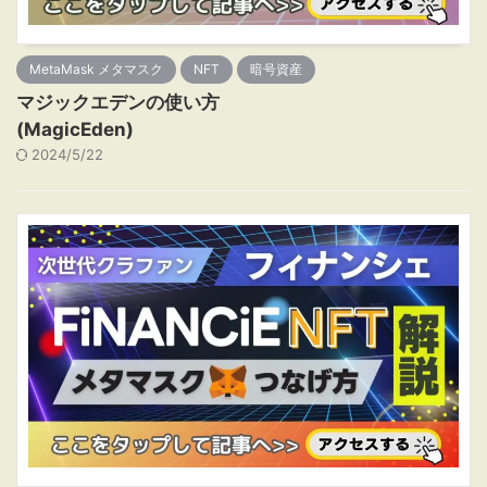
MetaMask メタマスク
NFT
暗号資産
マジックエデンの使い方
(MagicEden)
2024/5/22